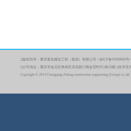
□版权所有：重庆紫东建设工程（集团）有限公司 <渝ICP备05009068号> □联
□公司地址：重庆市渝北区奥林匹克花园13期金贸时代1栋20楼 □技术
Copyright © 2014 Chongqing Zidong construction engineering (Group) co.,ltd