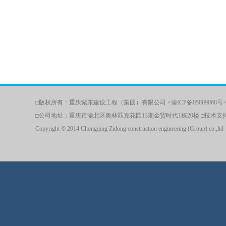
□版权所有：重庆紫东建设工程（集团）有限公司 <渝ICP备05009068号> □联
□公司地址：重庆市渝北区奥林匹克花园13期金贸时代1栋20楼 □技术
Copyright © 2014 Chongqing Zidong construction engineering (Group) co.,ltd