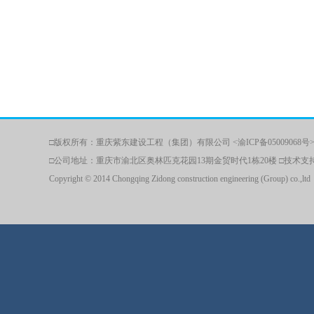
□版权所有：重庆紫东建设工程（集团）有限公司 <渝ICP备05009068号> □联
□公司地址：重庆市渝北区奥林匹克花园13期金贸时代1栋20楼 □技术
Copyright © 2014 Chongqing Zidong construction engineering (Group) co.,ltd