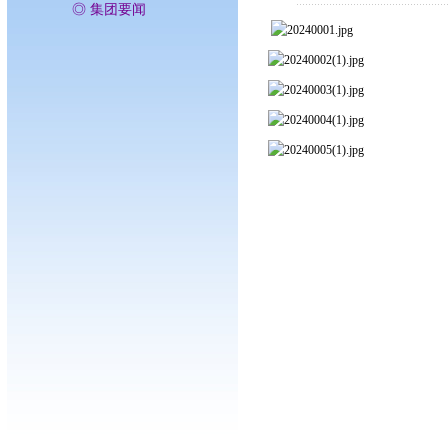
◎ 集团要闻