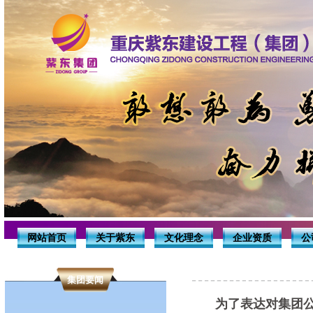
网站首页
关于紫东
文化理念
企业资质
公
集团要闻
为了表达对集团公